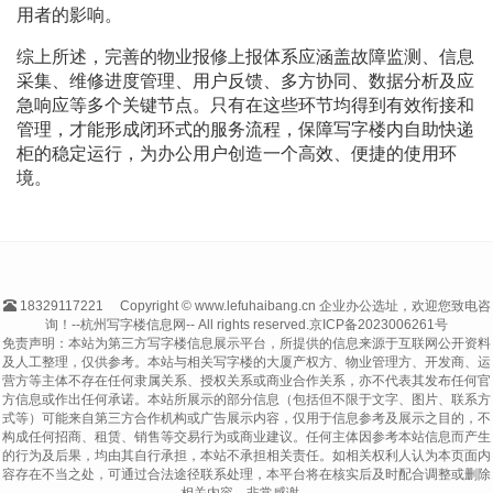
用者的影响。
综上所述，完善的物业报修上报体系应涵盖故障监测、信息
采集、维修进度管理、用户反馈、多方协同、数据分析及应
急响应等多个关键节点。只有在这些环节均得到有效衔接和
管理，才能形成闭环式的服务流程，保障写字楼内自助快递
柜的稳定运行，为办公用户创造一个高效、便捷的使用环
境。
18329117221
Copyright © www.lefuhaibang.cn 企业办公选址，欢迎您致电咨
询！--杭州写字楼信息网-- All rights reserved.
京ICP备2023006261号
免责声明：本站为第三方写字楼信息展示平台，所提供的信息来源于互联网公开资料
及人工整理，仅供参考。本站与相关写字楼的大厦产权方、物业管理方、开发商、运
营方等主体不存在任何隶属关系、授权关系或商业合作关系，亦不代表其发布任何官
方信息或作出任何承诺。本站所展示的部分信息（包括但不限于文字、图片、联系方
式等）可能来自第三方合作机构或广告展示内容，仅用于信息参考及展示之目的，不
构成任何招商、租赁、销售等交易行为或商业建议。任何主体因参考本站信息而产生
的行为及后果，均由其自行承担，本站不承担相关责任。如相关权利人认为本页面内
容存在不当之处，可通过合法途径联系处理，本平台将在核实后及时配合调整或删除