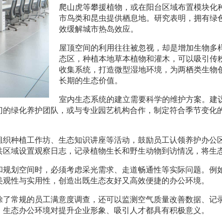
爬山虎等攀援植物，或在阳台区域布置模块化
市鸟类和昆虫提供栖息地。研究表明，拥有绿色
效缓解城市热岛效应。
屋顶空间的利用往往被忽视，却是增加生物多
态区，种植本地草本植物和灌木，可以吸引传
收集系统，打造微型湿地环境，为两栖类生物
长期的生态价值。
室内生态系统的建立需要科学的维护方案。建
门的绿化养护团队，或与专业园艺机构合作，制定符合季节变化
组织种植工作坊、生态知识讲座等活动，鼓励员工认领养护办公
共区域设置观察日志，记录植物生长和野生动物到访情况，将生
和规划空间时，必须考虑采光需求、走道畅通性等实际问题。例
美观性与实用性，创造出既生态友好又高效便捷的办公环境。
除了常规的员工满意度调查，还可以监测空气质量改善数据、记
，生态办公环境对提升企业形象、吸引人才都具有积极意义。