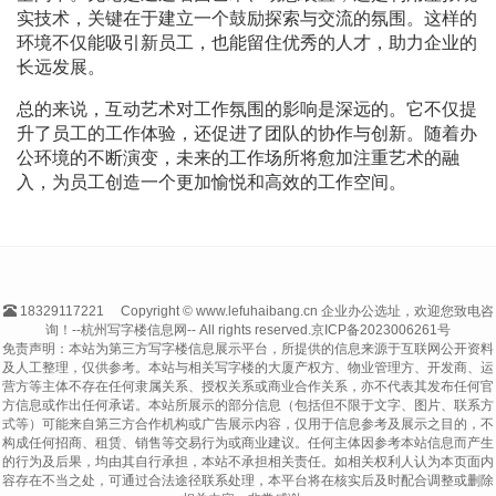
实技术，关键在于建立一个鼓励探索与交流的氛围。这样的
环境不仅能吸引新员工，也能留住优秀的人才，助力企业的
长远发展。
总的来说，互动艺术对工作氛围的影响是深远的。它不仅提
升了员工的工作体验，还促进了团队的协作与创新。随着办
公环境的不断演变，未来的工作场所将愈加注重艺术的融
入，为员工创造一个更加愉悦和高效的工作空间。
18329117221
Copyright © www.lefuhaibang.cn 企业办公选址，欢迎您致电咨
询！--杭州写字楼信息网-- All rights reserved.
京ICP备2023006261号
免责声明：本站为第三方写字楼信息展示平台，所提供的信息来源于互联网公开资料
及人工整理，仅供参考。本站与相关写字楼的大厦产权方、物业管理方、开发商、运
营方等主体不存在任何隶属关系、授权关系或商业合作关系，亦不代表其发布任何官
方信息或作出任何承诺。本站所展示的部分信息（包括但不限于文字、图片、联系方
式等）可能来自第三方合作机构或广告展示内容，仅用于信息参考及展示之目的，不
构成任何招商、租赁、销售等交易行为或商业建议。任何主体因参考本站信息而产生
的行为及后果，均由其自行承担，本站不承担相关责任。如相关权利人认为本页面内
容存在不当之处，可通过合法途径联系处理，本平台将在核实后及时配合调整或删除